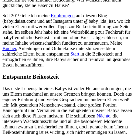
glückliche, kleine Esser zu Hause?
Seit 2019 teile ich meine
Erfahrungen
auf diesem Blog
(babyidaisst.com) und auf Instagram unter @baby_ida_isst, wo ich
vielen Eltern mit wertvollen Tipps zur Beikosteinführung zur Seite
stehe. Im selben Jahr habe ich eine Weiterbildung zur Fachkraft für
babyfreundliche Beikost – mit und ohne Brei – abgeschlossen, um
meine Inhalte wissenschaftlich fundiert zu untermauern. Meine
Bücher
, Anleitungen und Onlinekurse unterstützen seitdem
zahlreiche Eltern beim entspannten
Start
in die Beikostzeit und
ermöglichen es ihnen, ihre Babys sicher und freudvoll an gesundes
Essen heranzuführen.
Entspannte Beikostzeit
Das erste Lebensjahr eines Babys ist voller Herausforderungen, die
uns Eltern manchmal an unsere Grenzen bringen können. Doch aus
eigener Erfahrung und vielen Gesprächen mit anderen Eltern weiß
ich: Mit gesundem Menschenverstand, einer großen Portion
Bauchgefühl und Vertrauen in die Fähigkeiten unserer Babys lassen
sich auch diese Phasen meistern. Die schlaflosen
Nächte
, die
intensiven Wachstumsschübe und all die besonderen Momente
können zwar zu Unsicherheiten führen, doch gerade beim Thema
Beikosteinführung ist es wichtig, sich nicht entmutigen zu lassen.