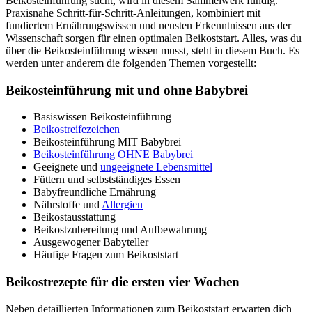
Beikosteinführung sucht, wird in diesem Sammelwerk fündig.
Praxisnahe Schritt-für-Schritt-Anleitungen, kombiniert mit
fundiertem Ernährungswissen und neusten Erkenntnissen aus der
Wissenschaft sorgen für einen optimalen Beikoststart. Alles, was du
über die Beikosteinführung wissen musst, steht in diesem Buch. Es
werden unter anderem die folgenden Themen vorgestellt:
Beikosteinführung mit und ohne Babybrei
Basiswissen Beikosteinführung
Beikostreifezeichen
Beikosteinführung MIT Babybrei
Beikosteinführung OHNE Babybrei
Geeignete und
ungeeignete Lebensmittel
Füttern und selbstständiges Essen
Babyfreundliche Ernährung
Nährstoffe und
Allergien
Beikostausstattung
Beikostzubereitung und Aufbewahrung
Ausgewogener Babyteller
Häufige Fragen zum Beikoststart
Beikostrezepte für die ersten vier Wochen
Neben detaillierten Informationen zum Beikoststart erwarten dich