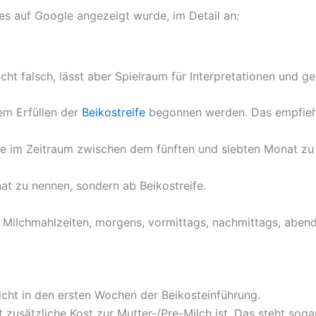
tes auf Google angezeigt wurde, im Detail an:
cht falsch, lässt aber Spielraum für Interpretationen und g
dem Erfüllen der
Beikostreife
begonnen werden. Das empfiehl
fe im Zeitraum zwischen dem fünften und siebten Monat zu
nat zu nennen, sondern ab Beikostreife.
 4 Milchmahlzeiten, morgens, vormittags, nachmittags, aben
icht in den ersten Wochen der Beikosteinführung.
t zusätzliche Kost zur Mutter-/Pre-Milch ist. Das steht sog