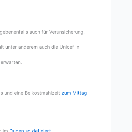
egebenenfalls auch für Verunsicherung.
t unter anderem auch die Unicef in
 erwarten.
ds und eine Beikostmahlzeit
zum Mittag
ar im
Duden so definiert
.