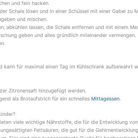
chen und fein hacken.
der Schale lösen und in einer Schüssel mit einer Gabel zu 
zugeben und mischen.
n, abkühlen lassen, die Schale entfernen und mit einem Mes
schung geben und alles gründlich miteinander vermengen.
en.
und kann für maximal einen Tag im Kühlschrank aufbewahrt 
zer Zitronensaft hinzugefügt werden.
gend als Brotaufstrich für ein schnelles
Mittagessen
.
kinder?
eten viele wichtige Nährstoffe, die für die Entwicklung vo
ngesättigten Fettsäuren, die gut für die Gehirnentwicklung
lium. Eier sind eine ausgezeichnete Quelle für hochwertiges