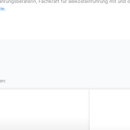
ährungsberaterin, Fachkraft für Beikosteinführung mit und 
in
.
en: