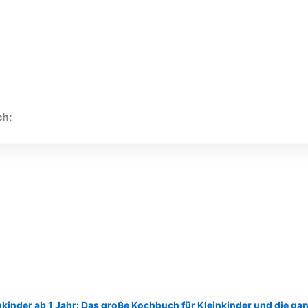
ch:
nkinder ab 1 Jahr: Das große Kochbuch für Kleinkinder und die gan