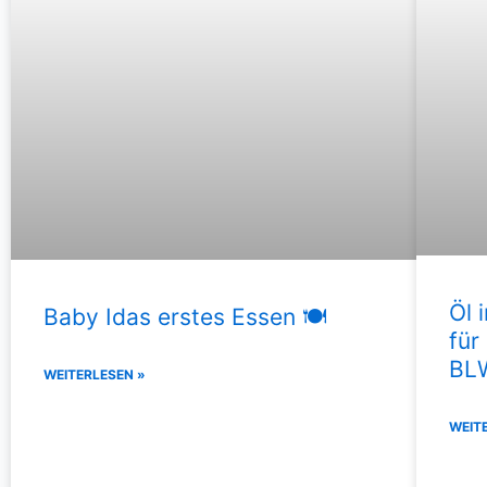
Öl 
Baby Idas erstes Essen 🍽
für
BL
WEITERLESEN »
WEIT